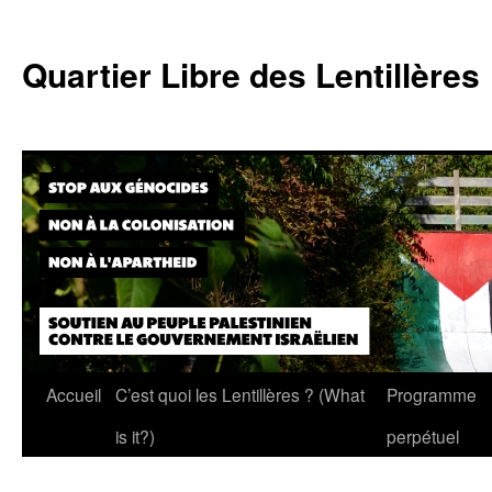
Skip
to
Quartier Libre des Lentillères
content
Accueil
C’est quoi les Lentillères ? (What
Programme
is it?)
perpétuel