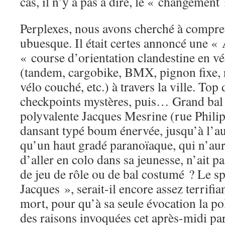
cas, il n’y a pas à dire, le « changement »
Perplexes, nous avons cherché à compr
ubuesque. Il était certes annoncé une « 
« course d’orientation clandestine en vé
(tandem, cargobike, BMX, pignon fixe, 
vélo couché, etc.) à travers la ville. Top
checkpoints mystères, puis… Grand bal d
polyvalente Jacques Mesrine (rue Phili
dansant typé boum énervée, jusqu’à l’au
qu’un haut gradé paranoïaque, qui n’aur
d’aller en colo dans sa jeunesse, n’ait p
de jeu de rôle ou de bal costumé ? Le s
Jacques », serait-il encore assez terrifia
mort, pour qu’à sa seule évocation la p
des raisons invoquées cet après-midi pa