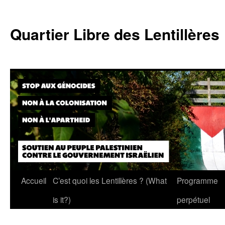
Skip
to
Quartier Libre des Lentillères
content
Accueil
C’est quoi les Lentillères ? (What
Programme
is it?)
perpétuel